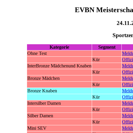
EVBN Meisterschaf
24.11.
Sportze
Kategorie
Segment
Ohne Test
Meld
Kür
Offizi
InterBronze Mädchenund Knaben
Meld
Kür
Offizi
Bronze Mädchen
Meld
Kür
Offizi
Bronze Knaben
Meld
Kür
Offizi
Intersilber Damen
Meld
Kür
Offizi
Silber Damen
Meld
Kür
Offizi
Mini SEV
Meld