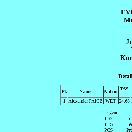
EV
Me
J
Ku
Detai
TSS
Pl.
Name
Nation
=
1
Alexander PAICE
WET
24.68
Legend
TSS
To
TES
Te
PCS
Pr