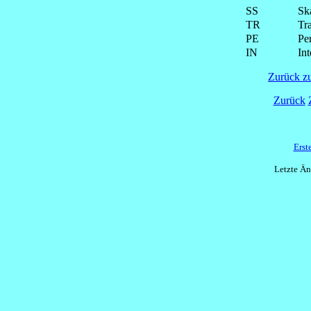
SS
Ska
TR
Tra
PE
Pe
IN
Int
Zurück z
Zurück
Erst
Letzte Ä