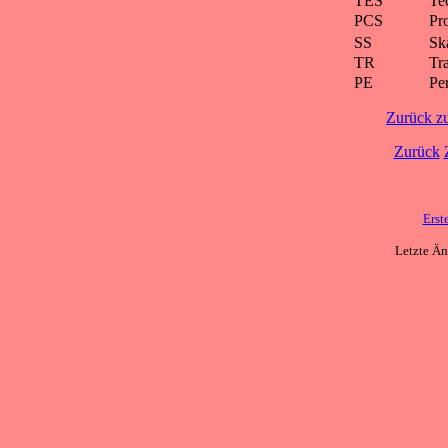
TES
Te
PCS
Pr
SS
Ska
TR
Tra
PE
Pe
Zurück z
Zurück
Erst
Letzte Ä