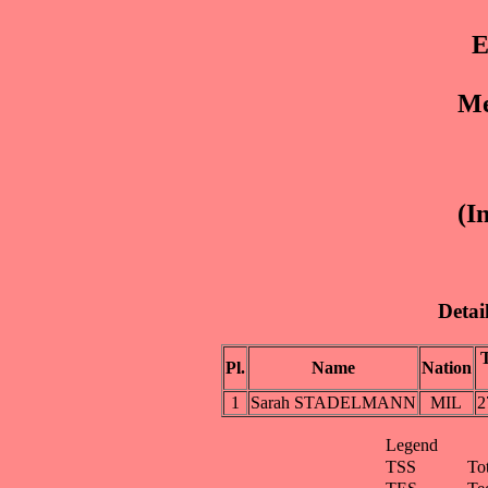
E
Me
(In
Detai
Pl.
Name
Nation
1
Sarah STADELMANN
MIL
2
Legend
TSS
To