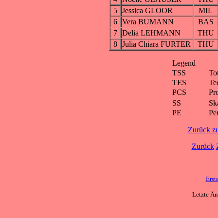
5
Jessica GLOOR
MIL
6
Vera BUMANN
BAS
7
Delia LEHMANN
THU
8
Julia Chiara FURTER
THU
Legend
TSS
To
TES
Te
PCS
Pr
SS
Ska
PE
Pe
Zurück z
Zurück
Erst
Letzte Ä