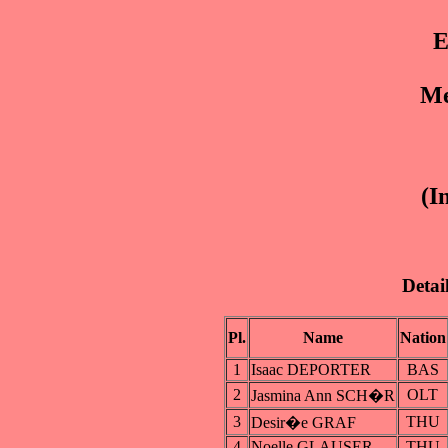
E
Me
(I
Detai
Pl.
Name
Nation
1
Isaac DEPORTER
BAS
2
OLT
Jasmina Ann SCH�R
3
THU
Desir�e GRAF
4
Noelle GLAUSER
THU